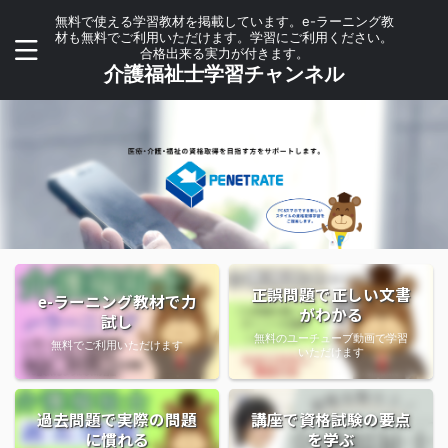
無料で使える学習教材を掲載しています。e-ラーニング教
材も無料でご利用いただけます。学習にご利用ください。
合格出来る実力が付きます。
介護福祉士学習チャンネル
正誤問題で正しい文書
e-ラーニング教材で力
がわかる
試し
無料のユーチューブ動画で学習
無料でご利用いただけます
いただけます
過去問題で実際の問題
講座で資格試験の要点
に慣れる
を学ぶ