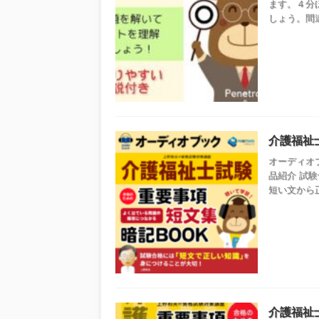
ます。４分
しょう。間
介護福祉
オーディオ
品紹介 試
短い文から正
介護福祉