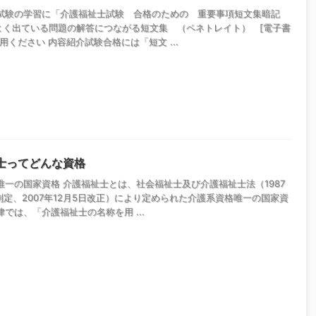
試験の学習に「介護福祉士試験 合格のための 重要事項短文集暗記
 よく出ている問題の解答につながる短文集 （ペネトレイト） [電子書
用ください 内容紹介試験合格には「短文 ...
士ってどんな資格
唯一の国家資格 介護福祉士とは、社会福祉士及び介護福祉士法（1987
制定、2007年12月5日改正）により定められた介護系資格唯一の国家資
では、「介護福祉士の名称を用 ...